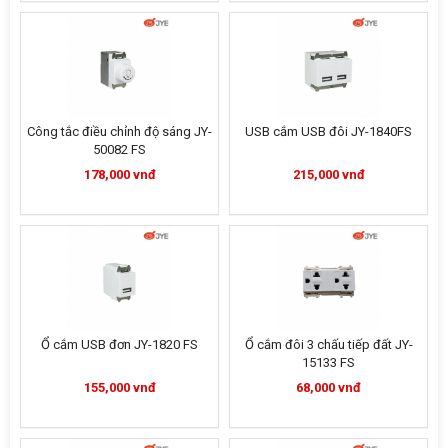
Công tắc điều chỉnh độ sáng JY-
USB cắm USB đôi JY-1840FS
50082 FS
178,000 vnđ
215,000 vnđ
Ổ cắm USB đơn JY-1820 FS
Ổ cắm đôi 3 chấu tiếp đất JY-
15133 FS
155,000 vnđ
68,000 vnđ