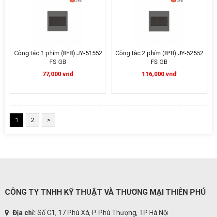
Công tắc 1 phím (8*8) JY-51552
Công tắc 2 phím (8*8) JY-52552
FS GB
FS GB
77,000 vnđ
116,000 vnđ
1
2
>
CÔNG TY TNHH KỸ THUẬT VÀ THƯƠNG MẠI THIÊN PHÚ
Địa chỉ:
Số C1, 17 Phú Xá, P. Phú Thượng, TP Hà Nội