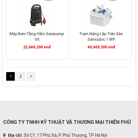
Máy Bơm Tầng Hầm Sanipump
Trạm Nâng Lắp Trên Sàn
VX
Sanicubic 1 WP
22,669,200 vnđ
49,669,200 vnđ
1
2
>
CÔNG TY TNHH KỸ THUẬT VÀ THƯƠNG MẠI THIÊN PHÚ
Địa chỉ:
Số C1, 17 Phú Xá, P. Phú Thượng, TP Hà Nội