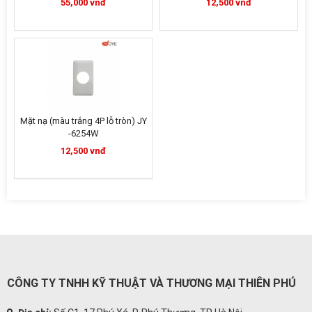
55,000 vnđ
12,500 vnđ
Mặt nạ (màu trắng 4P lỗ tròn) JY
-6254W
12,500 vnđ
CÔNG TY TNHH KỸ THUẬT VÀ THƯƠNG MẠI THIÊN PHÚ