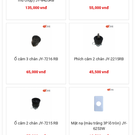
mũ chụp) JY-8420RB
135,000 vnđ
55,000 vnđ
Ổ cắm 3 chân JY-7216 RB
Phích cắm 2 chân JY-2215RB
65,000 vnđ
45,500 vnđ
Ổ cắm 2 chân JY-7215 RB
Mặt nạ (màu trắng 3P lỗ tròn) JY-
6253W