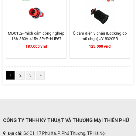
MD0152-Phích cắm công nghiệp
Ổ cắm điện 3 chấu (Locking có
16A-380V-415V-3P+E+N-IP67
mũ chụp) JY-8320RB
187,000 vnđ
125,000 vnđ
1
2
3
>
CÔNG TY TNHH KỸ THUẬT VÀ THƯƠNG MẠI THIÊN PHÚ
Địa chỉ:
Số C1, 17 Phú Xá, P. Phú Thượng, TP Hà Nội