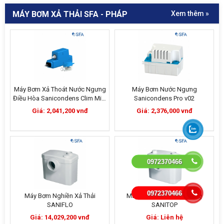
MÁY BƠM XẢ THẢI SFA - PHÁP
Xem thêm »
Máy Bơm Xả Thoát Nước Ngưng
Máy Bơm Nước Ngưng
Điều Hòa Sanicondens Clim Mini
Sanicondens Pro v02
S
Giá: 2,041,200 vnđ
Giá: 2,376,000 vnđ
0972370466
0972370466
Máy Bơm Nghiền Xả Thải
Máy Bơm Xả Thải Đa Năng
SANIFLO
SANITOP
Giá: 14,029,200 vnđ
Giá: Liên hệ