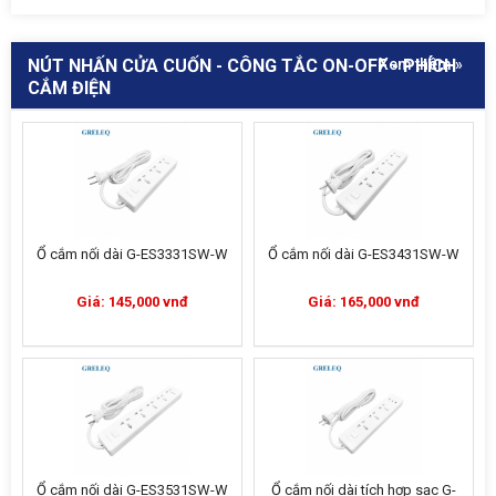
NÚT NHẤN CỬA CUỐN - CÔNG TẮC ON-OFF - PHÍCH
Xem thêm »
CẮM ĐIỆN
Ổ cắm nối dài G-ES3331SW-W
Ổ cắm nối dài G-ES3431SW-W
Giá: 145,000 vnđ
Giá: 165,000 vnđ
Ổ cắm nối dài G-ES3531SW-W
Ổ cắm nối dài tích hợp sạc G-