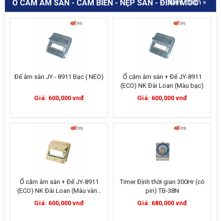
Ổ CẮM ÂM SÀN - CẢM BIẾN - NẸP SÀN - ĐINH MÓC
Xem thêm »
Đế âm sàn JY - 8911 Bạc ( NEO)
Ổ cắm âm sàn + Đế JY-8911
(ECO) NK Đài Loan (Màu bạc)
Giá: 600,000 vnđ
Giá: 600,000 vnđ
Ổ cắm âm sàn + Đế JY-8911
Timer Định thời gian 300Hr (có
(ECO) NK Đài Loan (Màu vàng
pin) TB-38N
kim)
Giá: 600,000 vnđ
Giá: 680,000 vnđ