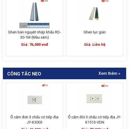
Ghen bán nguyệt nhập khẩu RD-
Ghen lục giác
30-1M (Màu xám)
Giá: 76,000 vnđ
Giá: Liên hệ
CÔNG TẮC NEO
Xem thêm »
Ổ cắm đơn 3 chấu có tiếp địa
Ổ cắm đôi 3 chấu có tiếp địa JY-
JY-K3003
K1513-VDN