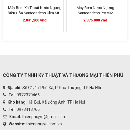
Máy Bơm Xả Thoát Nước Ngưng
Máy Bơm Nước Ngưng
Điều Hòa Sanicondens Clim Mini
Sanicondens Pro v02
S
2,041,200 vnđ
2,376,000 vnđ
CÔNG TY TNHH KỸ THUẬT VÀ THƯƠNG MẠI THIÊN PHÚ
Địa chỉ:
Số C1, 17 Phú Xá, P. Phú Thượng, TP Hà Nội
Tel:
0972370466
Kho hàng:
Hải Bối, Xã Đông Anh, TP Hà Nội
Tel:
0973413766
Email:
thienphujye@gmail.com
Website:
thienphujye.com.vn