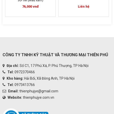
30-1M (Màu xám)
76,000 vnđ
Liên hệ
CÔNG TY TNHH KỸ THUẬT VÀ THƯƠNG MẠI THIÊN PHÚ
Địa chỉ:
Số C1, 17 Phú Xá, P. Phú Thượng, TP Hà Nội
Tel:
0972370466
Kho hàng:
Hải Bối, Xã Đông Anh, TP Hà Nội
Tel:
0973413766
Email:
thienphujye@gmail.com
Website:
thienphujye.com.vn