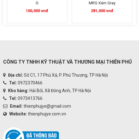
G
MRG Xám Gray
100,000 vnđ
281,000 vnđ
CÔNG TY TNHH KỸ THUẬT VÀ THƯƠNG MẠI THIÊN PHÚ
Địa chỉ:
Số C1, 17 Phú Xá, P. Phú Thượng, TP Hà Nội
Tel:
0972370466
Kho hàng:
Hải Bối, Xã Đông Anh, TP Hà Nội
Tel:
0973413766
Email:
thienphujye@gmail.com
Website:
thienphujye.com.vn