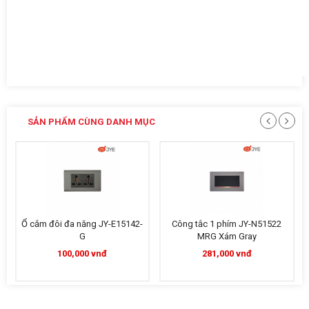
SẢN PHẨM CÙNG DANH MỤC
Ổ cắm đôi đa năng JY-E15142-
Công tắc 1 phím JY-N51522
G
MRG Xám Gray
100,000 vnđ
281,000 vnđ