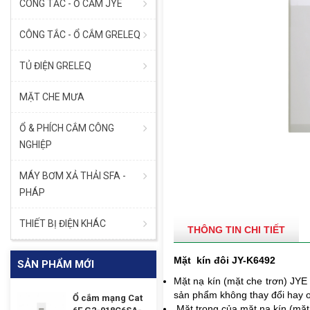
CÔNG TẮC - Ổ CẮM JYE
CÔNG TẮC - Ổ CẮM GRELEQ
TỦ ĐIỆN GRELEQ
MẶT CHE MƯA
Ổ & PHÍCH CẮM CÔNG
NGHIỆP
MÁY BƠM XẢ THẢI SFA -
PHÁP
THIẾT BỊ ĐIỆN KHÁC
THÔNG TIN CHI TIẾT
Mặt kín đôi JY-K6492
SẢN PHẨM MỚI
Mặt nạ kín (mặt che trơn) JYE
sản phẩm không thay đổi hay o
Ổ cắm mạng Cat
Mặt trong của m
ặt nạ kín (mặ