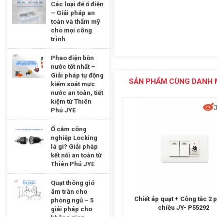
Các loại đế ổ điện
– Giải pháp an
toàn và thẩm mỹ
cho mọi công
trình
Phao điện bồn
nước tốt nhất –
Giải pháp tự động
SẢN PHẨM CÙNG DANH 
kiểm soát mực
nước an toàn, tiết
kiệm từ Thiên
Phú JYE
Ổ cắm công
nghiệp Locking
là gì? Giải pháp
kết nối an toàn từ
Thiên Phú JYE
Quạt thông gió
âm trần cho
Chiết áp quạt + Công tắc 2 phím 2
Ổ cắm đôi đa năng JY-E15
phòng ngủ – 5
chiều JY- P55292
giải pháp cho