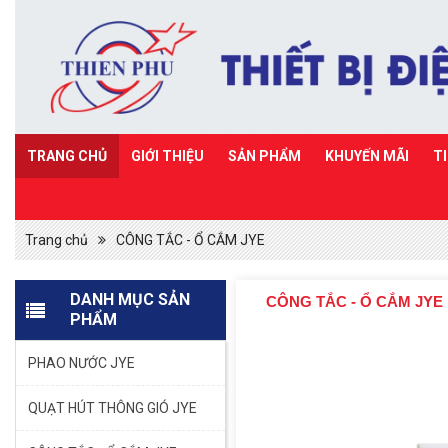
TRANG CHỦ
GIỚI THIỆU
SẢN PHẨM
KHUYẾN MÃI
T
Trang chủ
CÔNG TẮC - Ổ CẮM JYE
DANH MỤC SẢN
CÔNG TẮC - Ổ CẮM JYE
PHẨM
PHAO NƯỚC JYE
QUẠT HÚT THÔNG GIÓ JYE