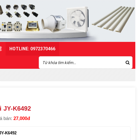
Ệ
HOTLINE: 0972370466
i JY-K6492
á bán:
27,000đ
JY-K6492