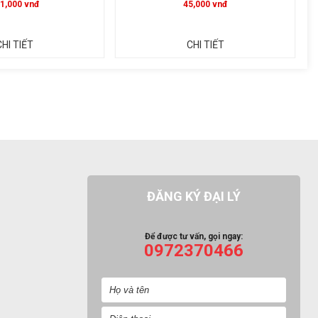
5,000 vnđ
210,000 vnđ
CHI TIẾT
CHI TIẾT
ĐĂNG KÝ ĐẠI LÝ
Để được tư vấn, gọi ngay:
0972370466