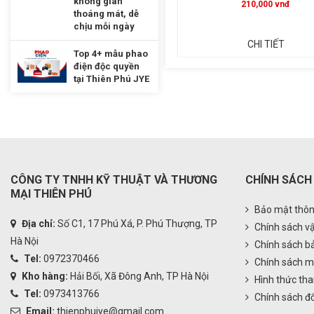
không gian
210,000 vnđ
100,000 vnđ
thoáng mát, dễ
chịu mỗi ngày
CHI TIẾT
CHI TIẾT
Top 4+ mẫu phao
điện độc quyền
tại Thiên Phú JYE
CÔNG TY TNHH KỸ THUẬT VÀ THƯƠNG
CHÍNH SÁCH
MẠI THIÊN PHÚ
Bảo mật thôn
Địa chỉ:
Số C1, 17 Phú Xá, P. Phú Thượng, TP
Chính sách v
Hà Nội
Chính sách b
Tel:
0972370466
Chính sách m
Kho hàng:
Hải Bối, Xã Đông Anh, TP Hà Nội
Hình thức tha
Tel:
0973413766
Chính sách đổ
Email:
thienphujye@gmail.com