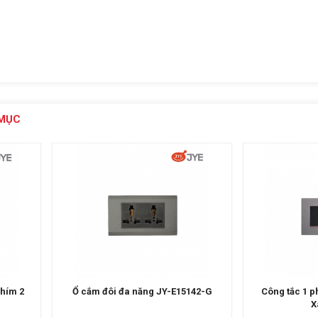
MỤC
142-G
Công tắc 1 phím JY-N51522 MRG
Ổ cắm đơn 3 
Xám Gray