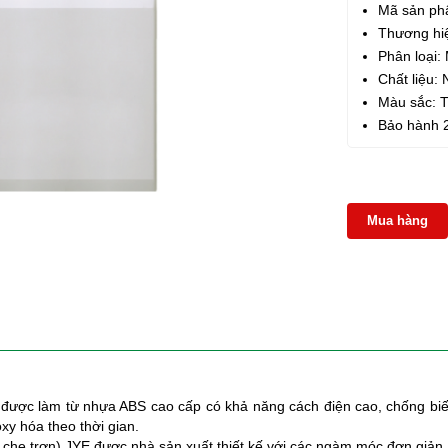
Mã sản ph
Thương hi
Phân loại: 
Chất liệu:
Màu sắc: 
Bảo hành 
Mua hàng
được làm từ nhựa ABS cao cấp có khả năng cách điện cao, chống biến d
xy hóa theo thời gian.
t che trơn)
JYE được nhà sản xuất thiết kế với các ngàm móc đơn giản, 