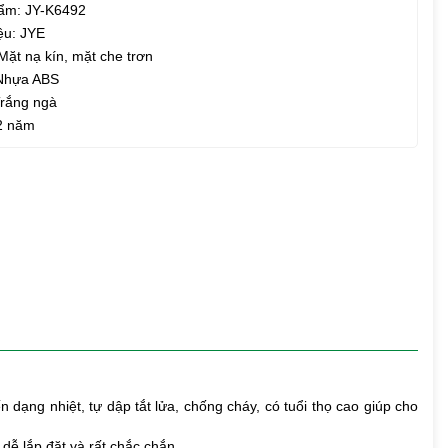
ẩm: JY-K6492
ệu: JYE
Mặt nạ kín, mặt che trơn
 Nhựa ABS
Trắng ngà
2 năm
ạng nhiệt, tự dập tắt lửa, chống cháy, có tuổi thọ cao giúp cho
dễ lắp đặt và rất chắc chắn.