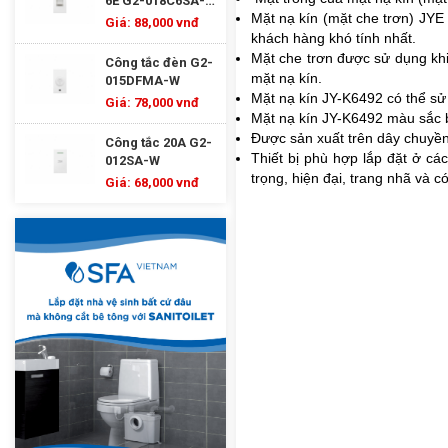
6E G2-018C6SA-
Mặt nạ kín (mặt che trơn) JYE 
W
Giá: 88,000 vnđ
khách hàng khó tính nhất.
Mặt che trơn được sử dụng kh
Công tắc đèn G2-
mặt nạ kín.
015DFMA-W
Mặt nạ kín JY-K6492 có thể sử
Giá: 78,000 vnđ
Mặt nạ kín JY-K6492
màu sắc bắ
Được sản xuất trên dây chuyền
Công tắc 20A G2-
Thiết bị phù hợp lắp đặt ở cá
012SA-W
trọng, hiện đại, trang nhã và c
Giá: 68,000 vnđ