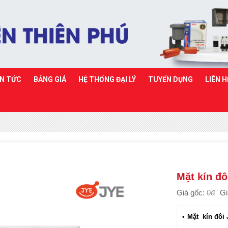
IN TỨC
BẢNG GIÁ
HỆ THỐNG ĐẠI LÝ
TUYỂN DỤNG
LIÊN H
Mặt kín đô
Giá gốc:
0đ
Gi
Mặt kín đôi 