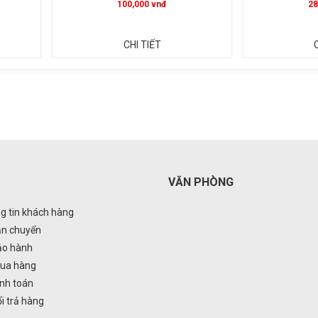
281,000 vnđ
4
CHI TIẾT
VĂN PHÒNG
g tin khách hàng
ận chuyển
ảo hành
ua hàng
nh toán
i trả hàng