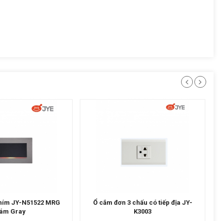
chấu có tiếp địa JY-
Chiết áp quạt + Công tắc 2 phím 2
K3003
chiều JY- P55292