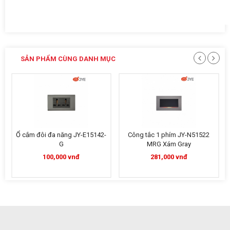
SẢN PHẨM CÙNG DANH MỤC
Ổ cắm đôi đa năng JY-E15142-
Công tắc 1 phím JY-N51522
G
MRG Xám Gray
100,000 vnđ
281,000 vnđ