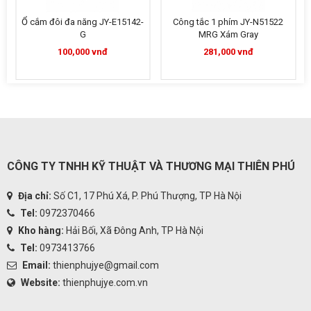
Ổ cắm đôi đa năng JY-E15142-
Công tắc 1 phím JY-N51522
G
MRG Xám Gray
100,000 vnđ
281,000 vnđ
CÔNG TY TNHH KỸ THUẬT VÀ THƯƠNG MẠI THIÊN PHÚ
Địa chỉ:
Số C1, 17 Phú Xá, P. Phú Thượng, TP Hà Nội
Tel:
0972370466
Kho hàng:
Hải Bối, Xã Đông Anh, TP Hà Nội
Tel:
0973413766
Email:
thienphujye@gmail.com
Website:
thienphujye.com.vn