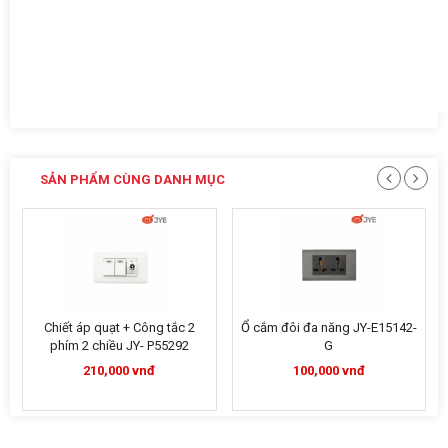
SẢN PHẨM CÙNG DANH MỤC
Ổ cắm đôi đa năng JY-E15142-
Công tắc 1 phím JY-N51522
G
MRG Xám Gray
100,000 vnđ
281,000 vnđ