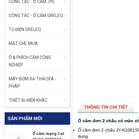
CÔNG TẮC - Ổ CẮM JYE
CÔNG TẮC - Ổ CẮM GRELEQ
TỦ ĐIỆN GRELEQ
MẶT CHE MƯA
Ổ & PHÍCH CẮM CÔNG
NGHIỆP
MÁY BƠM XẢ THẢI SFA -
PHÁP
THIẾT BỊ ĐIỆN KHÁC
THÔNG TIN CHI TIẾT
SẢN PHẨM MỚI
Ổ cắm đơn 2 chấu có màn c
Ổ cắm đơn 2 chấu
JY-K1001S
Ổ cắm mạng Cat
dụng.