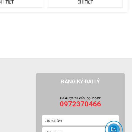
CHI TIẾT
CHI TIẾT
ĐĂNG KÝ ĐẠI LÝ
Để được tư vấn, gọi ngay:
0972370466