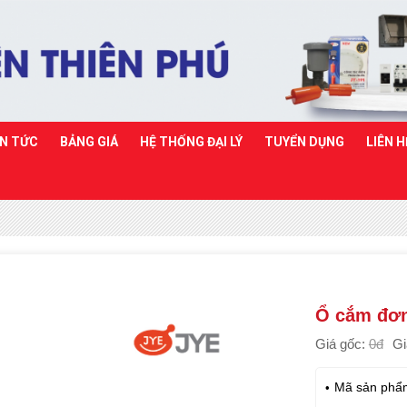
IN TỨC
BẢNG GIÁ
HỆ THỐNG ĐẠI LÝ
TUYỂN DỤNG
LIÊN H
Ổ cắm đơn
Giá gốc:
0đ
Gi
Mã sản phẩ