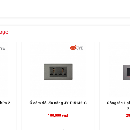
MỤC
E15142-G
Công tắc 1 phím JY-N51522 MRG
Ổ cắm đơn
Xám Gray
281,000 vnđ