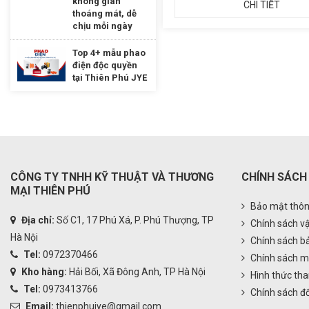
không gian
CHI TIẾT
CHI TIẾT
thoáng mát, dễ
chịu mỗi ngày
Top 4+ mẫu phao
điện độc quyền
tại Thiên Phú JYE
CÔNG TY TNHH KỸ THUẬT VÀ THƯƠNG
CHÍNH SÁCH
MẠI THIÊN PHÚ
Bảo mật thôn
Địa chỉ:
Số C1, 17 Phú Xá, P. Phú Thượng, TP
Chính sách v
Hà Nội
Chính sách b
Tel:
0972370466
Chính sách m
Kho hàng:
Hải Bối, Xã Đông Anh, TP Hà Nội
Hình thức tha
Tel:
0973413766
Chính sách đổ
Email:
thienphujye@gmail.com