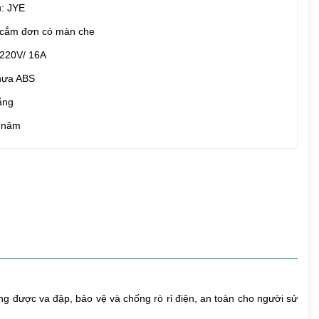
: JYE
ổ cắm đơn có màn che
 220V/ 16A
Nhựa ABS
ắng
 năm
g được va đập, bảo vệ và chống rò rỉ điện, an toàn cho người sử