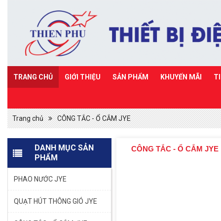
TRANG CHỦ
GIỚI THIỆU
SẢN PHẨM
KHUYẾN MÃI
T
Trang chủ
CÔNG TẮC - Ổ CẮM JYE
DANH MỤC SẢN
CÔNG TẮC - Ổ CẮM JYE
PHẨM
PHAO NƯỚC JYE
QUẠT HÚT THÔNG GIÓ JYE