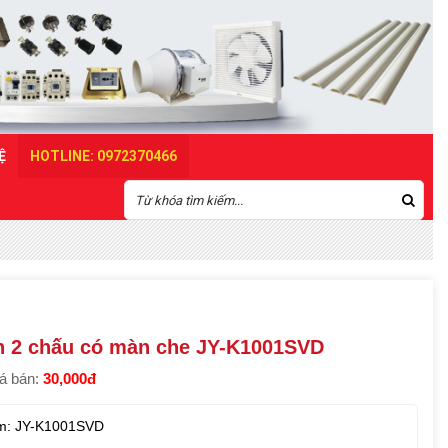
Ệ
HOTLINE: 0972370466
 2 chấu có màn che JY-K1001SVD
á bán:
30,000đ
m: JY-K1001SVD