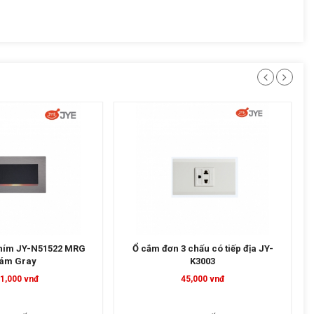
 3 chấu có tiếp địa JY-
Chiết áp quạt + Công tắc 2 phím 2
K3003
chiều JY- P55292
45,000 vnđ
210,000 vnđ