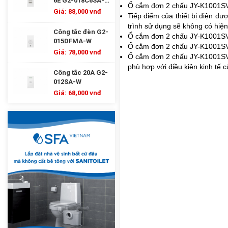
6E G2-018C6SA-
Ổ cắm đơn 2 chấu
JY-K1001
W
Giá: 88,000 vnđ
Tiếp điểm của thiết bị điện đ
trình sử dụng sẽ không có hiện
Công tắc đèn G2-
Ổ cắm đơn 2 chấu
JY-K1001S
015DFMA-W
Ổ cắm đơn 2 chấu
JY-K1001S
Giá: 78,000 vnđ
Ổ cắm đơn 2 chấu
JY-K1001S
phù hợp với điều kiện kinh tế 
Công tắc 20A G2-
012SA-W
Giá: 68,000 vnđ