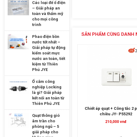
Các loại đế ổ điện
– Giải pháp an
toàn và thẩm mỹ
cho mọi công
trình
SẢN PHẨM CÙNG DANH 
Phao điện bồn
nước tốt nhất –
Giải pháp tự động
kiểm soát mực
nước an toàn, tiết
kiệm từ Thiên
Phú JYE
Ổ cắm công
nghiệp Locking
là gì? Giải pháp
kết nối an toàn từ
Thiên Phú JYE
Chiết áp quạt + Công tắc 2 phím 2
Ổ cắm đôi đa năng JY-
chiều JY- P55292
Quạt thông gió
âm trần cho
210,000 vnđ
100,000 vnđ
phòng ngủ – 5
giải pháp cho